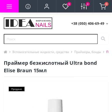
0
0
0
+38 (050) 406-69-49
Вспомогательные жидкости, средства
Праймеры, бонды
Пра
Праймер безкислотный Ultra bond
Elise Braun 15мл
Продано