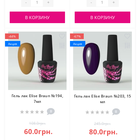
-
+
-
+
В КОРЗИНУ
В КОРЗИНУ
-44%
-67%
Акция
Акция
Гель лак Elise Braun №194,
Гель лак Elise Braun №203, 15
7мл
мл
0
0
108.0грн.
245.0грн.
60.0грн.
80.0грн.