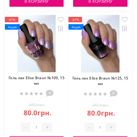
В КОРЗИНУ
В КОРЗИНУ
-67%
-67%
Акция
Акция
Гель лак Elise Braun №109, 15
Гель лак Elise Braun №125, 15
мл
мл
0
0
245.0грн.
245.0грн.
80.0грн.
80.0грн.
-
+
-
+