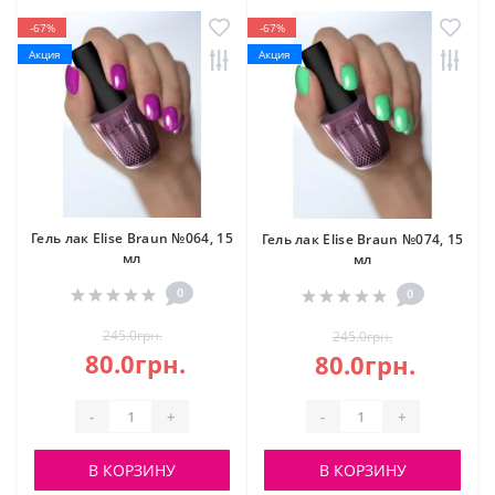
-67%
-67%
Акция
Акция
Гель лак Elise Braun №064, 15
Гель лак Elise Braun №074, 15
мл
мл
0
0
245.0грн.
245.0грн.
80.0грн.
80.0грн.
-
+
-
+
В КОРЗИНУ
В КОРЗИНУ