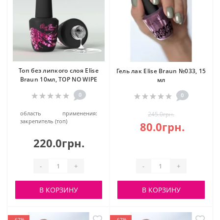
Топ без липкого слоя Elise
Гель лак Elise Braun №033, 15
Braun 10мл, TOP NO WIPE
мл
0
0
область применения:
245.0грн.
закрепитель (топ)
80.0грн.
220.0грн.
-
+
-
+
В КОРЗИНУ
В КОРЗИНУ
-67%
-67%