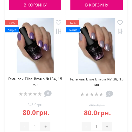
В КОРЗИНУ
В КОРЗИНУ
-67%
-67%
Акция
Акция
Гель лак Elise Braun №134, 15
Гель лак Elise Braun №138, 15
мл
мл
0
0
245.0грн.
245.0грн.
80.0грн.
80.0грн.
-
+
-
+