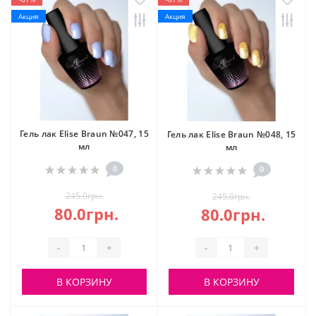
Акция
Акция
Гель лак Elise Braun №047, 15
Гель лак Elise Braun №048, 15
мл
мл
0
0
245.0грн.
245.0грн.
80.0грн.
80.0грн.
-
+
-
+
В КОРЗИНУ
В КОРЗИНУ