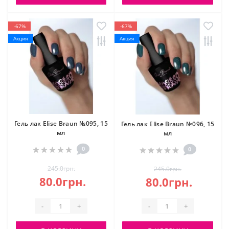
-67%
-67%
Акция
Акция
Гель лак Elise Braun №095, 15
Гель лак Elise Braun №096, 15
мл
мл
0
0
245.0грн.
245.0грн.
80.0грн.
80.0грн.
-
+
-
+