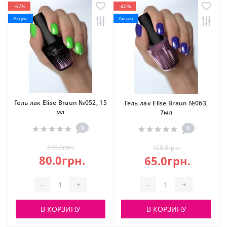
-67%
-40%
Акция
Акция
Гель лак Elise Braun №052, 15
Гель лак Elise Braun №063,
мл
7мл
0
0
245.0грн.
108.0грн.
80.0грн.
65.0грн.
-
+
-
+
В КОРЗИНУ
В КОРЗИНУ