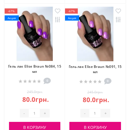
-67%
-67%
Акция
Акция
Гель лак Elise Braun №084, 15
Гель лак Elise Braun №091, 15
мл
мл
0
0
245.0грн.
245.0грн.
80.0грн.
80.0грн.
-
+
-
+
В КОРЗИНУ
В КОРЗИНУ