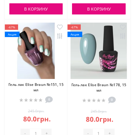
В КОРЗИНУ
В КОРЗИНУ
-67%
-67%
Акция
Акция
Гель лак Elise Braun №151, 15
Гель лак Elise Braun №178, 15
мл
мл
0
0
245.0грн.
245.0грн.
80.0грн.
80.0грн.
-
+
-
+