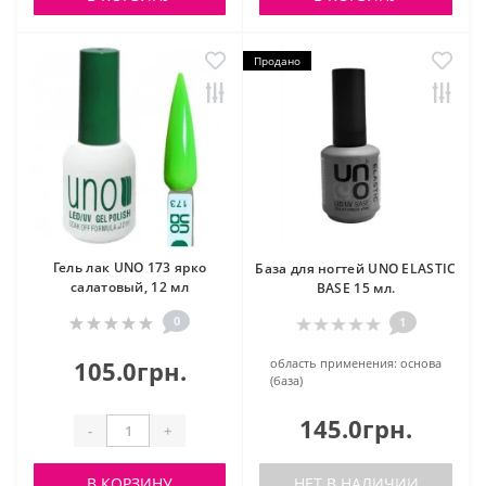
Продано
Гель лак UNO 173 ярко
База для ногтей UNO ELASTIC
салатовый, 12 мл
BASE 15 мл.
0
1
105.0грн.
область применения:
основа
(база)
145.0грн.
-
+
В КОРЗИНУ
НЕТ В НАЛИЧИИ