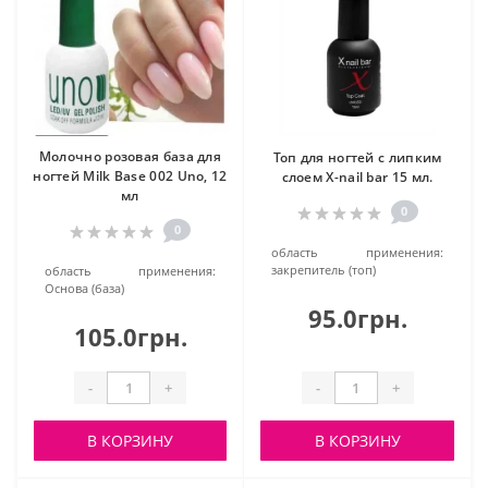
Молочно розовая база для
Топ для ногтей c липким
ногтей Milk Base 002 Uno, 12
слоем X-nail bar 15 мл.
мл
0
0
область применения:
закрепитель (топ)
область применения:
Основа (база)
95.0грн.
105.0грн.
-
+
-
+
В КОРЗИНУ
В КОРЗИНУ