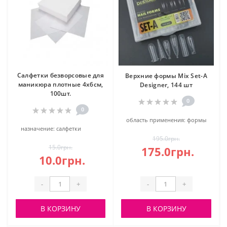
Салфетки безворсовые для
Верхние формы Mix Set-А
маникюра плотные 4х6см,
Designer, 144 шт
100шт.
0
0
область применения:
формы
назначение:
салфетки
195.0грн.
15.0грн.
175.0грн.
10.0грн.
-
+
-
+
В КОРЗИНУ
В КОРЗИНУ