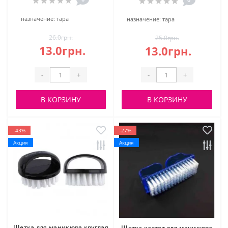
назначение:
тара
назначение:
тара
26.0грн.
25.0грн.
13.0грн.
13.0грн.
-
+
-
+
В КОРЗИНУ
В КОРЗИНУ
-43%
-27%
Акция
Акция
Щетка для маникюра круглая
Щетка кастет для маникюра