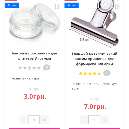
Акция
Акция
Баночка прозрачная для
Большой металлический
глиттера 3 грамма
зажим прищепка для
формирования арки
0
1
назначение:
тара
назначение:
прищепка для
арки
4.0грн.
3.0грн.
10.0грн.
7.0грн.
-
+
-
+