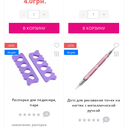
4.0грн.
-
+
-
+
В КОРЗИНУ
В КОРЗИНУ
-40%
-22%
Акция
Акция
Распорки для педикюра,
Дотс для рисования точек на
пара
ногтях с металлической
ручкой
0
0
назначение:
распорки