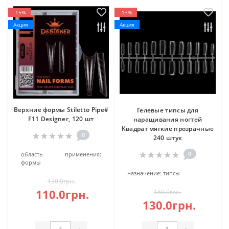
-15%
-13%
Акция
Акция
Верхние формы Stiletto Pipe#
Гелевые типсы для
F11 Designer, 120 шт
наращивания ногтей
Квадрат мягкие прозрачные
0
240 штук
0
область применения:
формы
назначение:
типсы
130.0грн.
110.0грн.
150.0грн.
130.0грн.
-
+
-
+