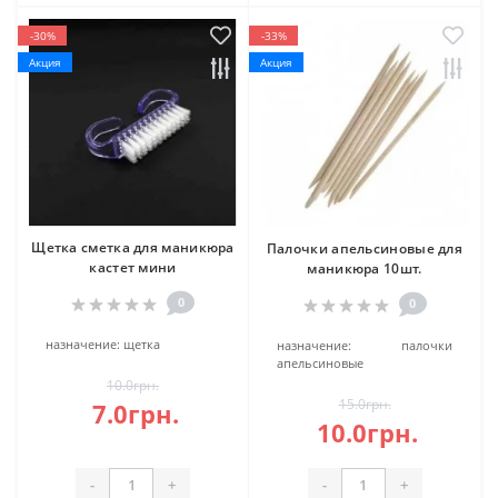
-30%
-33%
Акция
Акция
Щетка сметка для маникюра
Палочки апельсиновые для
кастет мини
маникюра 10шт.
0
0
назначение:
щетка
назначение:
палочки
апельсиновые
10.0грн.
15.0грн.
7.0грн.
10.0грн.
-
+
-
+