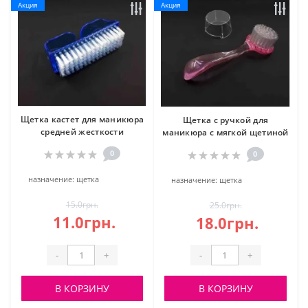
Акция
Акция
Щетка кастет для маникюра
Щетка с ручкой для
средней жесткости
маникюра с мягкой щетиной
0
0
назначение:
щетка
назначение:
щетка
15.0грн.
25.0грн.
11.0грн.
18.0грн.
-
+
-
+
В КОРЗИНУ
В КОРЗИНУ