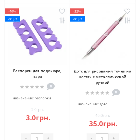
-40%
-22%
Акция
Акция
Распорки для педикюра,
Дотс для рисования точек на
пара
ногтях с металлической
ручкой
0
0
назначение:
распорки
назначение:
дотс
5.0грн.
3.0грн.
45.0грн.
35.0грн.
-
+
-
+