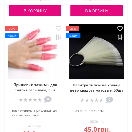
В КОРЗИНУ
В КОРЗИНУ
-30%
-25%
Акция
Акция
Прищепки зажимы для
Палитра типсы на кольце
снятия гель лака, 5шт
веер квадрат матовые, 50шт
0
0
назначение:
прищепки для
назначение:
типсы
снятия гель лака
60.0грн.
40.0грн.
45.0грн.