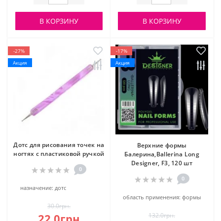
В КОРЗИНУ
В КОРЗИНУ
-27%
-17%
Акция
Акция
Дотс для рисования точек на
Верхние формы
ногтях с пластиковой ручкой
Балерина,Ballerina Long
Designer, F3, 120 шт
0
0
назначение:
дотс
область применения:
формы
30.0грн.
22.0грн.
132.0грн.