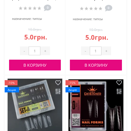
0
0
назначение:
типсы
назначение:
типсы
10.0грн.
10.0грн.
5.0грн.
5.0грн.
-
+
-
+
В КОРЗИНУ
В КОРЗИНУ
-10%
-15%
Акция
Акция