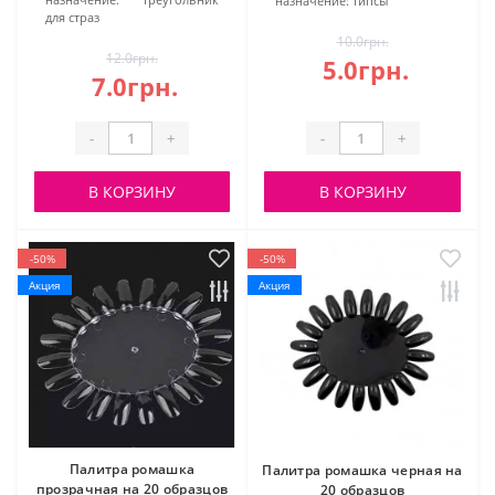
назначение:
типсы
для страз
10.0грн.
12.0грн.
5.0грн.
7.0грн.
-
+
-
+
В КОРЗИНУ
В КОРЗИНУ
-50%
-50%
Акция
Акция
Палитра ромашка
Палитра ромашка черная на
прозрачная на 20 образцов
20 образцов