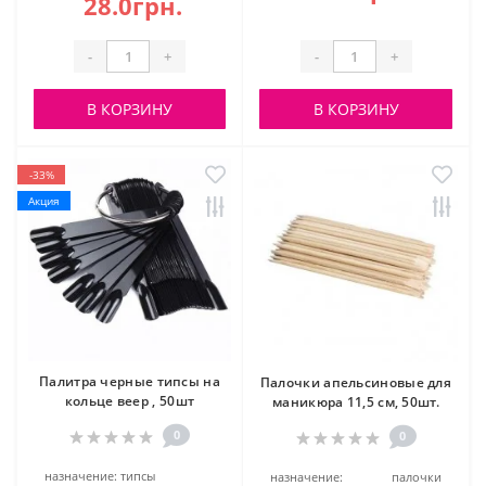
28.0грн.
-
+
-
+
В КОРЗИНУ
В КОРЗИНУ
-33%
Акция
Палитра черные типсы на
Палочки апельсиновые для
кольце веер , 50шт
маникюра 11,5 см, 50шт.
0
0
назначение:
типсы
назначение:
палочки