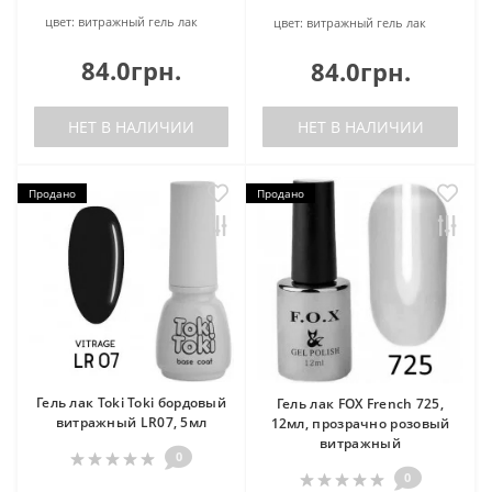
цвет:
витражный гель лак
цвет:
витражный гель лак
84.0грн.
84.0грн.
НЕТ В НАЛИЧИИ
НЕТ В НАЛИЧИИ
Продано
Продано
Гель лак Toki Toki бордовый
Гель лак FOX French 725,
витражный LR07, 5мл
12мл, прозрачно розовый
витражный
0
0