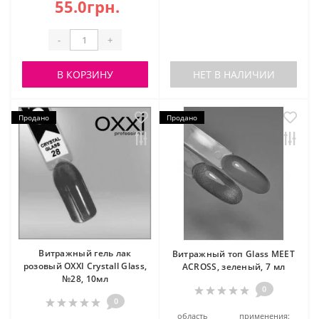
55.0грн.
-
+
В КОРЗИНУ
НЕТ В НАЛИЧИИ
Продано
Продано
Витражный гель лак
Витражный топ Glass MEET
розовый OXXI Crystall Glass,
ACROSS, зеленый, 7 мл
№28, 10мл
0
0
область применения: