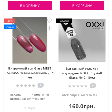
В КОРЗИНУ
В КОРЗИНУ
-44%
Продано
Акция
Витражный топ Glass MEET
Витражный гель лак
ACROSS, темно-малиновый, 7
изумрудный OXXI Crystall
мл
Glass, №42, 10мл
0
0
область применения:
цвет:
витражный гель лак
цветной закрепитель (топ)
160.0грн.
98.0грн.