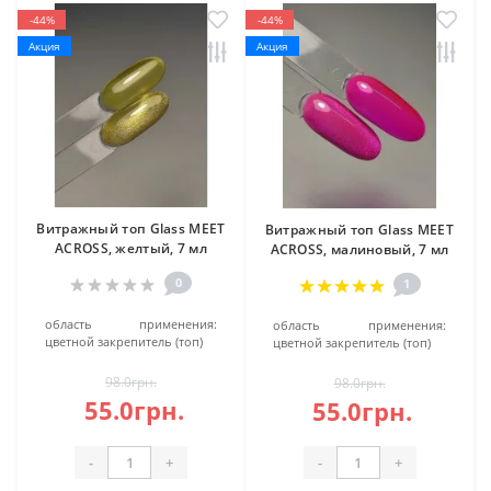
-44%
-44%
Акция
Акция
Витражный топ Glass MEET
Витражный топ Glass MEET
ACROSS, желтый, 7 мл
ACROSS, малиновый, 7 мл
0
1
область применения:
область применения:
цветной закрепитель (топ)
цветной закрепитель (топ)
98.0грн.
98.0грн.
55.0грн.
55.0грн.
-
+
-
+