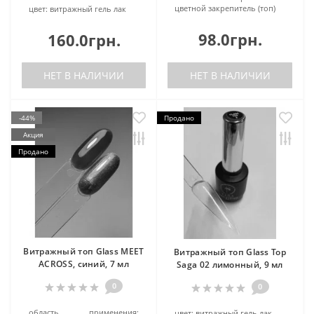
цветной закрепитель (топ)
цвет:
витражный гель лак
98.0грн.
160.0грн.
НЕТ В НАЛИЧИИ
НЕТ В НАЛИЧИИ
-44%
Продано
Акция
Продано
Витражный топ Glass MEET
Витражный топ Glass Top
ACROSS, синий, 7 мл
Saga 02 лимонный, 9 мл
0
0
область применения:
цвет:
витражный гель лак