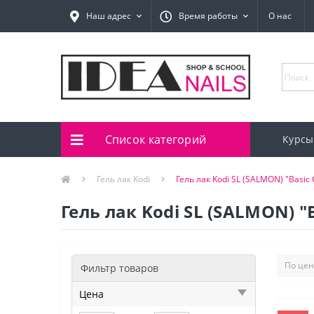
Наш адрес
Время работы
О нас
Список категорий
Курсы
Гель лак Kodi
Гель лак Kodi SL (SALMON) "Basic C
Гель лак Kodi SL (SALMON) "B
Фильтр товаров
Цена