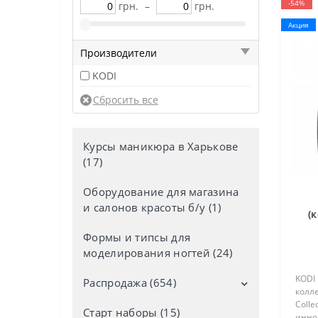
-54%
грн.
–
грн.
Акция
Производители
KODI
Курсы маникюра в Харькове
(17)
Оборудование для магазина
и салонов красоты б/у (1)
(
Формы и типсы для
моделирования ногтей (24)
KODI
Распродажа (654)
колле
Colle
Старт наборы (15)
Дезинфекторы со скидкой (4)
инно