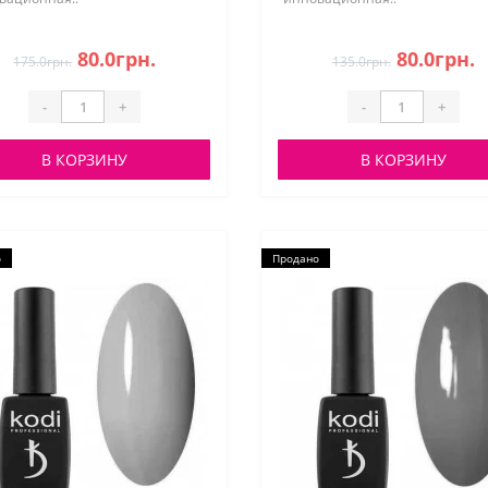
80.0грн.
80.0грн.
175.0грн.
135.0грн.
-
+
-
+
В КОРЗИНУ
В КОРЗИНУ
о
Продано