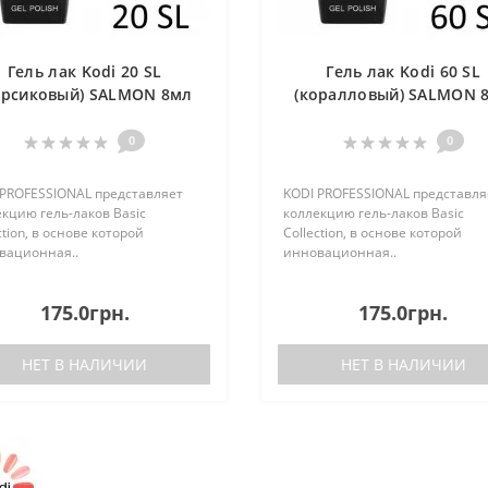
Гель лак Kodi 20 SL
Гель лак Kodi 60 SL
ерсиковый) SALMON 8мл
(коралловый) SALMON 
0
0
 PROFESSIONAL представляет
KODI PROFESSIONAL представля
кцию гель-лаков Basic
коллекцию гель-лаков Basic
ction, в основе которой
Collection, в основе которой
вационная..
инновационная..
175.0грн.
175.0грн.
НЕТ В НАЛИЧИИ
НЕТ В НАЛИЧИИ