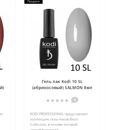
Продано
Гель лак Kodi 10 SL
й)
(абрикосовый) SALMON 8мл
0
ет
KODI PROFESSIONAL представляет
коллекцию гель-лаков Basic
Collection, в основе которой
инновационная..