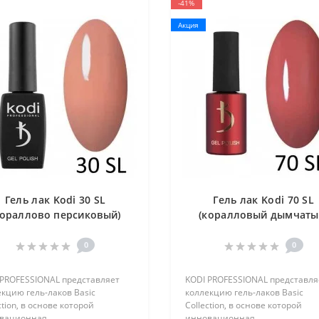
-41%
Акция
Гель лак Kodi 30 SL
Гель лак Kodi 70 SL
кораллово персиковый)
(коралловый дымчаты
SALMON 8мл
SALMON 7мл
0
0
 PROFESSIONAL представляет
KODI PROFESSIONAL представля
кцию гель-лаков Basic
коллекцию гель-лаков Basic
ction, в основе которой
Collection, в основе которой
вационная..
инновационная..