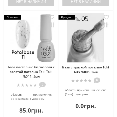
НЕТ В НАЛИЧИИ
НЕТ В НАЛИЧИИ
Продано
Продано
База пастельно бирюзовая с
База с красной поталью Toki
золотой поталью Toki Toki
Toki №005, 5мл
№011, 5мл
0
0
область применения:
основа
(база) c декором
область применения:
основа (база) c декором
0.0грн.
85.0грн.