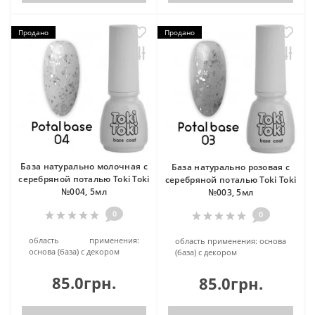
Продано
Продано
База натурально молочная с
База натурально розовая с
серебряной поталью Toki Toki
серебряной поталью Toki Toki
№004, 5мл
№003, 5мл
0
0
область применения:
область применения:
основа
основа (база) c декором
(база) c декором
85.0грн.
85.0грн.