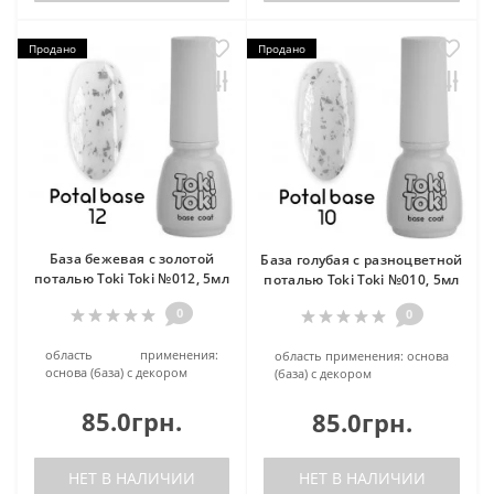
Продано
Продано
База бежевая с золотой
База голубая с разноцветной
поталью Toki Toki №012, 5мл
поталью Toki Toki №010, 5мл
0
0
область применения:
область применения:
основа
основа (база) c декором
(база) c декором
85.0грн.
85.0грн.
НЕТ В НАЛИЧИИ
НЕТ В НАЛИЧИИ