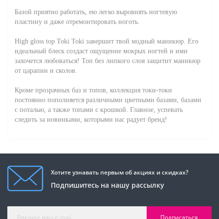
Базой приятно работать, ею легко выровнять ногтевую
пластину и даже отремонтировать ноготь.
High gloss top Toki Toki завершит твой модный маникюр. Его
идеальный блеск создаст ощущение мокрых ногтей и ими
захочется любоваться! Топ без липкого слоя защитит маникюр
от царапин и сколов.
Кроме прозрачных баз и топов, коллекция токи-токи
постоянно пополняется различными цветными базами, базами
с поталью, а также топами с крошкой. Главное, успевать
следить за новинками, которыми нас радует бренд!
Хотите узнавать первым об акциях и скидках?
Подпишитесь на нашу рассылку
Подписаться