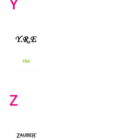
Y
YRE
Z