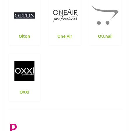
Olton
One Air
OU.nail
OXXI
P