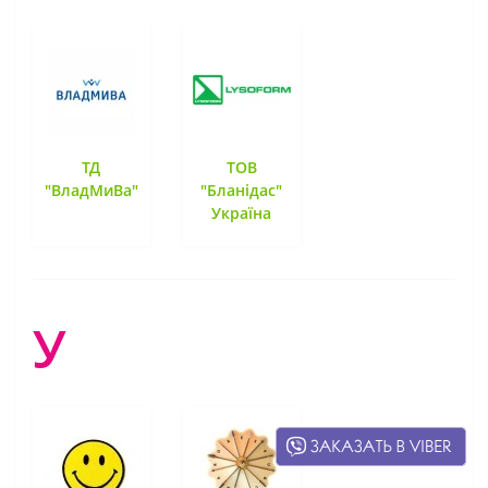
ТД
ТОВ
"ВладМиВа"
"Бланідас"
Україна
У