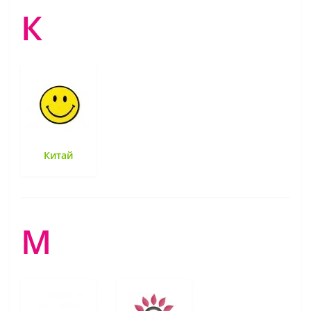
К
Китай
М