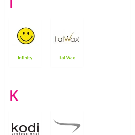
I
Infinity
Ital Wax
K