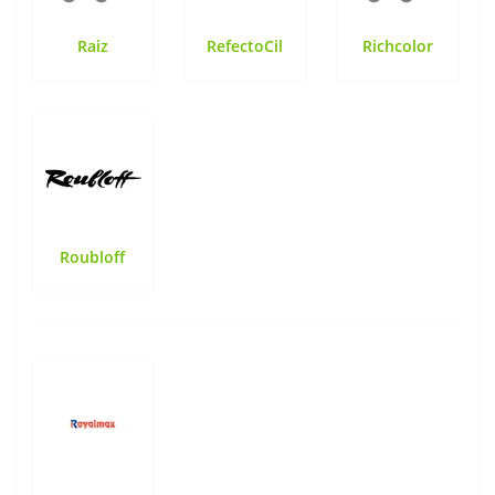
Raiz
RefectoCil
Richcolor
Roubloff