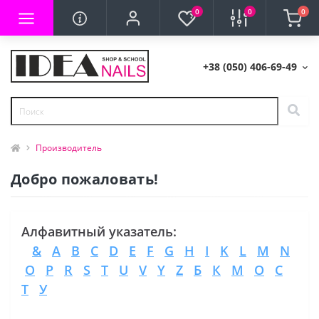
0
0
0
+38 (050) 406-69-49
Производитель
Добро пожаловать!
Алфавитный указатель:
&
A
B
C
D
E
F
G
H
I
K
L
M
N
O
P
R
S
T
U
V
Y
Z
Б
К
М
О
С
Т
У