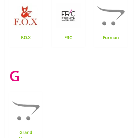
F.O.X
FRC
Furman
G
Grand