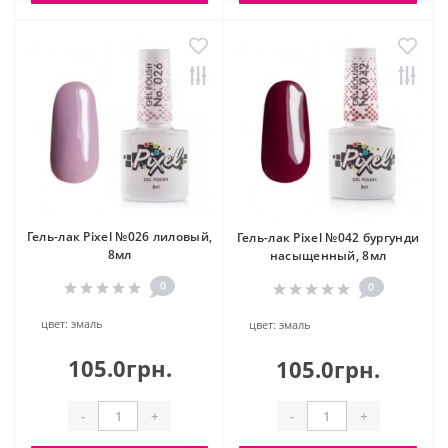
Гель-лак Pixel №026 лиловый,
Гель-лак Pixel №042 бургунди
8мл
насыщенный, 8мл
0
0
цвет:
эмаль
цвет:
эмаль
105.0грн.
105.0грн.
-
+
-
+