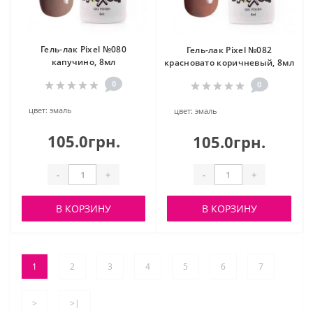
Гель-лак Pixel №080
Гель-лак Pixel №082
капучино, 8мл
красновато коричневый, 8мл
0
0
цвет:
эмаль
цвет:
эмаль
105.0грн.
105.0грн.
-
+
-
+
В КОРЗИНУ
В КОРЗИНУ
1
2
3
4
5
6
7
>
>|