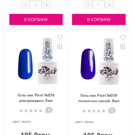
-
+
-
+
В КОРЗИНУ
В КОРЗИНУ
Гель-лак Pixel №058
Гель-лак Pixel №059
ультрамарин, 8мл
полночно синий, 8мл
0
0
цвет:
эмаль
цвет:
эмаль
105.0грн.