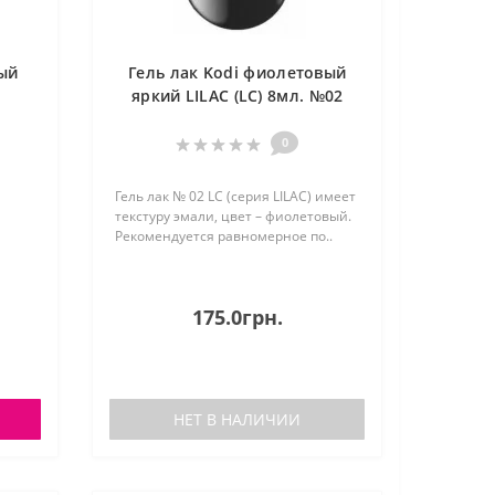
ый
Гель лак Kodi фиолетовый
яркий LILAC (LC) 8мл. №02
0
Гель лак № 02 LC (серия LILAC) имеет
текстуру эмали, цвет – фиолетовый.
Рекомендуется равномерное по..
175.0грн.
НЕТ В НАЛИЧИИ