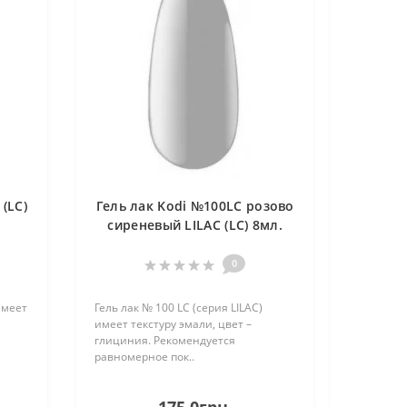
 (LC)
Гель лак Kodi №100LC розово
сиреневый LILAC (LC) 8мл.
0
имеет
Гель лак № 100 LC (серия LILAC)
имеет текстуру эмали, цвет –
глициния. Рекомендуется
равномерное пок..