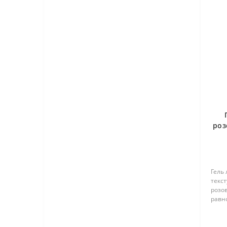
роз
Гель 
текст
розо
равн