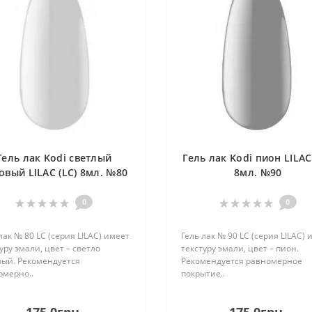
Гель лак Kodi светлый
Гель лак Kodi пион LILAC
овый LILAC (LC) 8мл. №80
8мл. №90
0
0
лак № 80 LC (серия LILAC) имеет
Гель лак № 90 LC (серия LILAC) 
уру эмали, цвет – светло
текстуру эмали, цвет – пион.
вый. Рекомендуется
Рекомендуется равномерное
омерно..
покрытие..