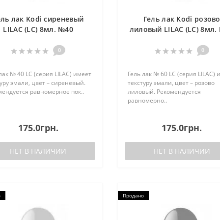
ель лак Kodi сиреневый
Гель лак Kodi розов
LILAC (LC) 8мл. №40
лиловый LILAC (LC) 8мл.
0
0
лак № 40 LC (серия LILAC) имеет
Гель лак № 60 LC (серия LILAC) 
уру эмали, цвет – сиреневый.
текстуру эмали, цвет – розово
мендуется равномерное пок..
лиловый. Рекомендуется
равномерно..
175.0грн.
175.0грн.
НЕТ В НАЛИЧИИ
НЕТ В НАЛИЧИИ
о
Продано