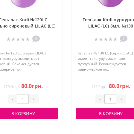
Гель лак Kodi №120LC
Гель лак Kodi пурпурн
ьно сиреневый LILAC (LC)
LILAC (LC) 8мл. №130
8мл.
0
0
лак № 120 LC (серия LILAC)
Гель лак № 130 LC (серия LILAC)
 текстуру эмали, цвет –
имеет текстуру эмали, цвет –
невый. Рекомендуется
пурпурный. Рекомендуется
мерное по..
равномерное по..
80.0грн.
80.0грн.
175.0грн.
175.0грн.
-
+
-
+
В КОРЗИНУ
В КОРЗИНУ