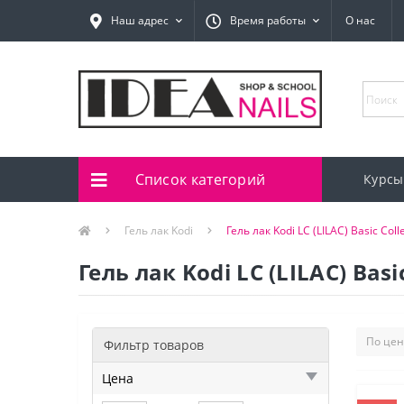
Наш адрес
Время работы
О нас
Список категорий
Курсы
Гель лак Kodi
Гель лак Kodi LC (LILAC) Basic Coll
Гель лак Kodi LC (LILAC) Basi
Фильтр товаров
Цена