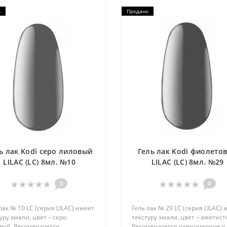
о
Продано
ь лак Kodi серо лиловый
Гель лак Kodi фиолето
LILAC (LC) 8мл. №10
LILAC (LC) 8мл. №29
0
0
лак № 10 LC (серия LILAC) имеет
Гель лак № 29 LC (серия LILAC) 
уру эмали, цвет – серо
текстуру эмали, цвет – аметист
вый. Рекомендуется
Рекомендуется равномерное п.