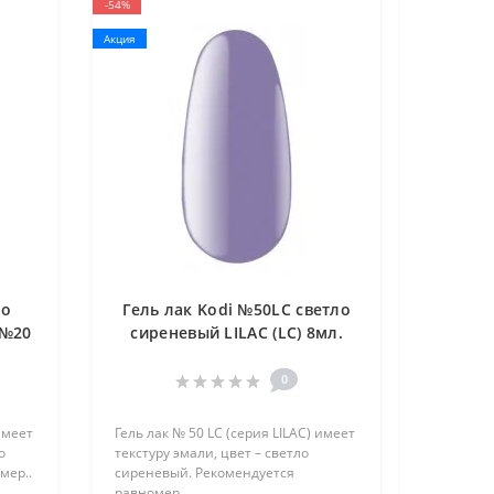
-54%
Акция
но
Гель лак Kodi №50LC светло
 №20
сиреневый LILAC (LC) 8мл.
0
имеет
Гель лак № 50 LC (серия LILAC) имеет
о
текстуру эмали, цвет – светло
мер..
сиреневый. Рекомендуется
равномер..