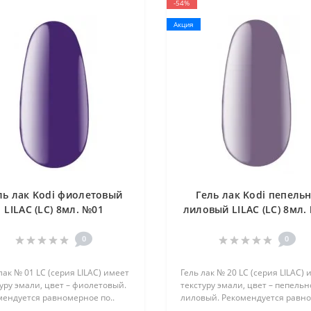
-54%
Акция
ль лак Kodi фиолетовый
Гель лак Kodi пепель
LILAC (LC) 8мл. №01
лиловый LILAC (LC) 8мл.
0
0
лак № 01 LC (серия LILAC) имеет
Гель лак № 20 LC (серия LILAC) 
уру эмали, цвет – фиолетовый.
текстуру эмали, цвет – пепельн
мендуется равномерное по..
лиловый. Рекомендуется равно