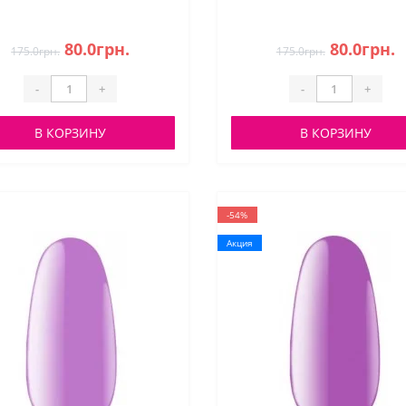
80.0грн.
80.0грн.
175.0грн.
175.0грн.
-
+
-
+
В КОРЗИНУ
В КОРЗИНУ
-54%
Акция