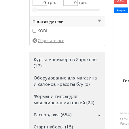
-54%
грн.
–
грн.
Акция
Производители
KODI
Курсы маникюра в Харькове
(17)
Оборудование для магазина
Ге
и салонов красоты б/у (0)
Формы и типсы для
моделирования ногтей (24)
Гель 
Распродажа (654)
текст
Реко
Старт наборы (15)
Дезинфекторы со скидкой (4)