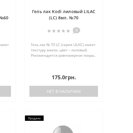
о
Гель лак Kodi лиловый LILAC
 №60
(LC) 8мл. №70
0
имеет
Гель лак № 70 LC (серия LILAC) имеет
текстуру эмали, цвет – лиловый.
Рекомендуется равномерное покры..
175.0грн.
НЕТ В НАЛИЧИИ
Продано