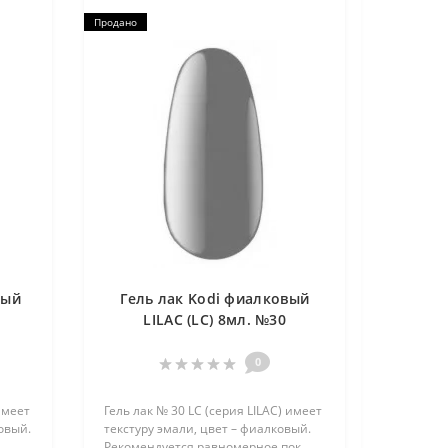
Продано
вый
Гель лак Kodi фиалковый
LILAC (LC) 8мл. №30
0
имеет
Гель лак № 30 LC (серия LILAC) имеет
овый.
текстуру эмали, цвет – фиалковый.
.
Рекомендуется равномерное пок..