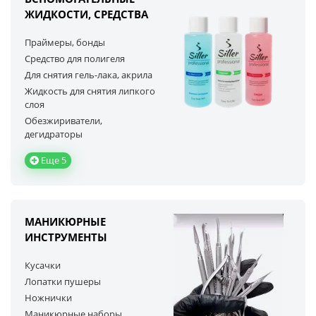
ЖИДКОСТИ, СРЕДСТВА
Праймеры, бонды
Средство для полигеля
Для снятия гель-лака, акрила
Жидкость для снятия липкого
слоя
Обезжириватели,
дегидраторы
Еще 5
МАНИКЮРНЫЕ
ИНСТРУМЕНТЫ
Кусачки
Лопатки пушеры
Ножнички
Маникюрные наборы