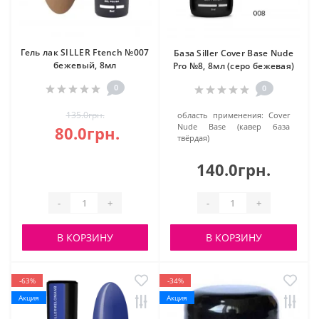
Гель лак SILLER Ftench №007
База Siller Cover Base Nude
бежевый, 8мл
Pro №8, 8мл (серо бежевая)
0
0
135.0грн.
область применения:
Cover
Nude Base (кавер база
80.0грн.
твёрдая)
140.0грн.
-
+
-
+
В КОРЗИНУ
В КОРЗИНУ
-63%
-34%
Акция
Акция