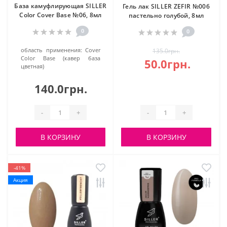
База камуфлирующая SILLER
Гель лак SILLER ZEFIR №006
Color Cover Base №06, 8мл
пастельно голубой, 8мл
0
0
область применения:
Cover
135.0грн.
Color Base (кавер база
50.0грн.
цветная)
140.0грн.
-
+
-
+
В КОРЗИНУ
В КОРЗИНУ
-41%
Акция