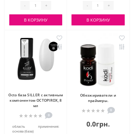
-
+
-
+
В КОРЗИНУ
В КОРЗИНУ
Octo база SILLER с активным
Обезжириватели и
компонентом OCTOPIROX, 8
праймеры.
мл
0
0
0.0грн.
область применения:
основа (база)