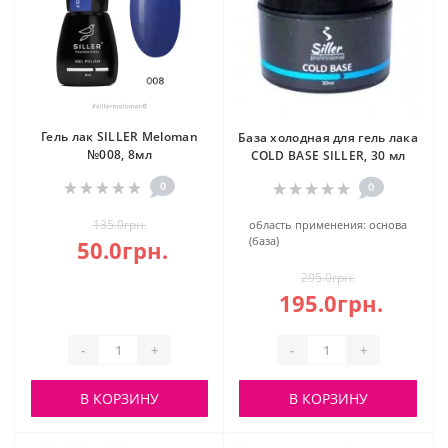
Гель лак SILLER Meloman
База холодная для гель лака
№008, 8мл
COLD BASE SILLER, 30 мл
0
0
135.0грн.
область применения:
основа
(база)
50.0грн.
295.0грн.
195.0грн.
-
+
-
+
В КОРЗИНУ
В КОРЗИНУ