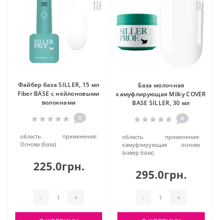
Файбер база SILLER, 15 мл
База молочная
Fiber BASE с нейлоновыми
камуфлирующая Milky COVER
волокнами
BASE SILLER, 30 мл
0
0
область применения:
область применения:
Основа (база)
камуфлирующая основа
(кавер база)
225.0грн.
295.0грн.
-
+
-
+