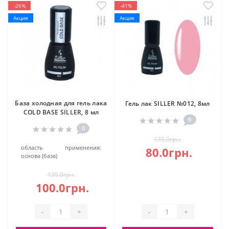
-26%
-41%
Акция
Акция
База холодная для гель лака
Гель лак SILLER №012, 8мл
COLD BASE SILLER, 8 мл
0
0
135.0грн.
область применения:
80.0грн.
основа (база)
135.0грн.
100.0грн.
-
+
-
+