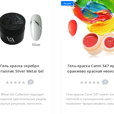
Акция
Гель краска серебро
Гель-краска Canni 547 я
таллик Silver Metal Gel
оранжево красная неон
Valeri, 5 мл
0
0
i Metal Gel Collection подходит
Гель-краска Canni 547 имеет о
создания оригинальных узоров,
плотный и насыщенный цвет, 
льных рисунков, нанесени..
позволяет прорисовывать самые