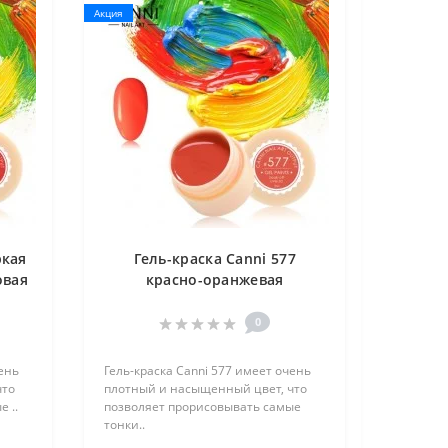
Акция
ркая
Гель-краска Canni 577
овая
красно-оранжевая
0
чень
Гель-краска Canni 577 имеет очень
что
плотный и насыщенный цвет, что
 ..
позволяет прорисовывать самые
тонки..