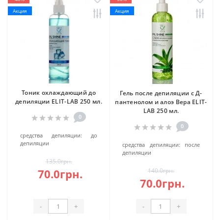
Акция
Акция
Тоник охлаждающий до
Гель после депиляции с Д-
депиляции ELIT-LAB 250 мл.
пантенолом и алоэ Вера ELIT-
LAB 250 мл.
0
0
средства депиляции:
до
депиляции
средства депиляции:
после
депиляции
135.0грн.
70.0грн.
140.0грн.
70.0грн.
-
+
-
+