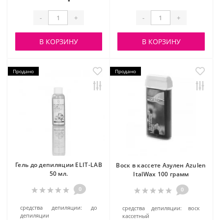
-
+
-
+
В КОРЗИНУ
В КОРЗИНУ
Продано
Продано
Гель до депиляции ELIT-LAB
Воск в кассете Азулен Azulen
50 мл.
ItalWax 100 грамм
0
0
средства депиляции:
до
средства депиляции:
воск
депиляции
кассетный