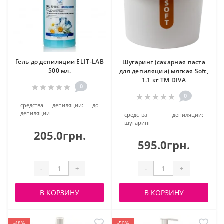
Гель до депиляции ELIT-LAB
Шугаринг (сахарная паста
500 мл.
для депиляции) мягкая Soft,
1.1 кг ТМ DIVA
0
0
средства депиляции:
до
депиляции
средства депиляции:
шугаринг
205.0грн.
595.0грн.
-
+
-
+
В КОРЗИНУ
В КОРЗИНУ
-48%
-50%