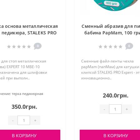
ка основа металлическая
Сменный абразив для пи
 педикюра, STALEKS PRO
бабина PapMam, 100 гри
EXPERT 10 MBE-10
STALEKS ATSC-100
0
0
 для стоп металлическая
Сменные файл-ленты чехла
ва) EXPERT 10 MBE-10
papMam (папМам) для катушки
назначена для шлифовки
клипсой STALEKS PRO Expert - эт
ей при выполн..
инновационно..
чение:
терка педикюрная
240.0грн.
350.0грн.
-
+
-
+
В КОРЗИНУ
В КОРЗИНУ