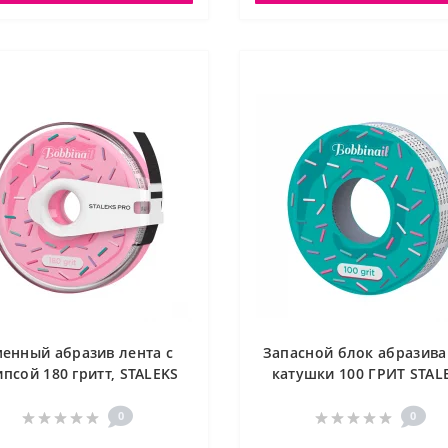
енный абразив лента с
Запасной блок абразива
ипсой 180 гритт, STALEKS
катушки 100 ГРИТ STAL
AT-180
ATS-100w
0
0