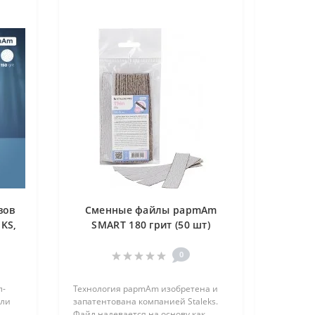
вов
Сменные файлы papmAm
KS,
SMART 180 грит (50 шт)
STALEKS, DFC-22-180
0
л-
Технология papmAm изобретена и
али
запатентована компанией Staleks.
Файл надевается на основу как