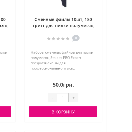
100
Сменные файлы 10шт, 180
есяц
гритт для пилки полумесяц
STALEKS, DFE-42-180
0
илки
Наборы сменных файлов для пилки
полумесяц Staleks PRO Expert
предназначены для
профессионального исп..
50.0грн.
-
+
В КОРЗИНУ