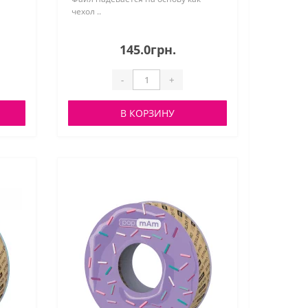
чехол ..
145.0грн.
-
+
В КОРЗИНУ