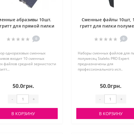
менные абразивы 10шт.
Сменные файлы 10шт, 
гритт для прямой пилки
гритт для пилки полум
STALEKS, DFE-30-180
STALEKS, DFE-42-100
0
0
бор одноразовых сменных
Наборы сменных файлов для п
зивов входит 10 сменных
полумесяц Staleks PRO Expert
их файлов средней зернистости
предназначены для
итт...
профессионального исп..
50.0грн.
50.0грн.
-
+
-
+
В КОРЗИНУ
В КОРЗИНУ