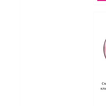
См
кл