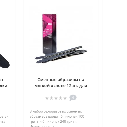
т.
Сменные абразивы на
илки
мягкой основе 12шт. для
прямой пилки STALEKS, DFE-
20-240
0
В набор одноразовых сменных
ert -
абразивов входит 6 пилочек 100
нта
гритт и 6 пилочек 240 гритт.
Использовани..