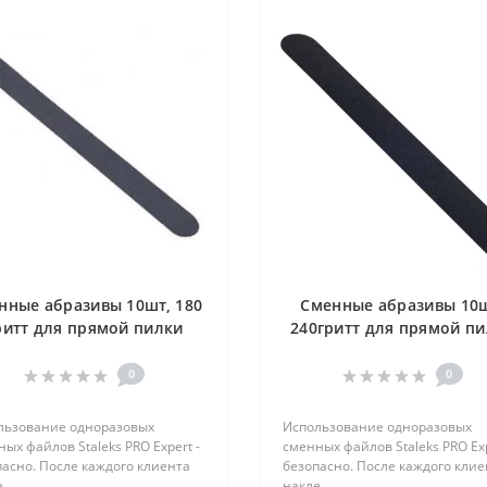
нные абразивы 10шт, 180
Сменные абразивы 10ш
ритт для прямой пилки
240гритт для прямой п
STALEKS, DFE-22-180
STALEKS, DFE-22-240
0
0
льзование одноразовых
Использование одноразовых
ых файлов Staleks PRO Expert -
сменных файлов Staleks PRO Exp
асно. После каждого клиента
безопасно. После каждого клие
..
накле..