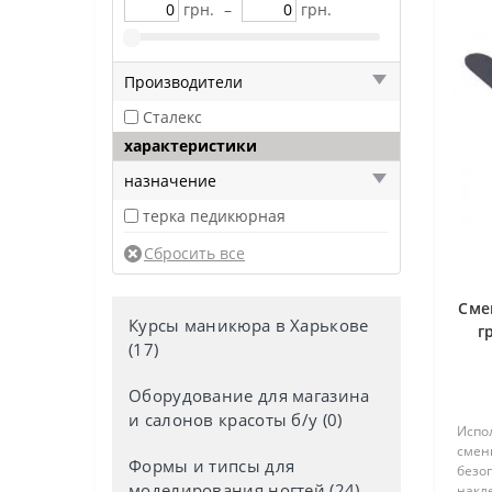
грн.
–
грн.
Производители
Сталекс
характеристики
назначение
терка педикюрная
Сме
Курсы маникюра в Харькове
г
(17)
Оборудование для магазина
и салонов красоты б/у (0)
Испо
сменн
Формы и типсы для
безоп
моделирования ногтей (24)
накле