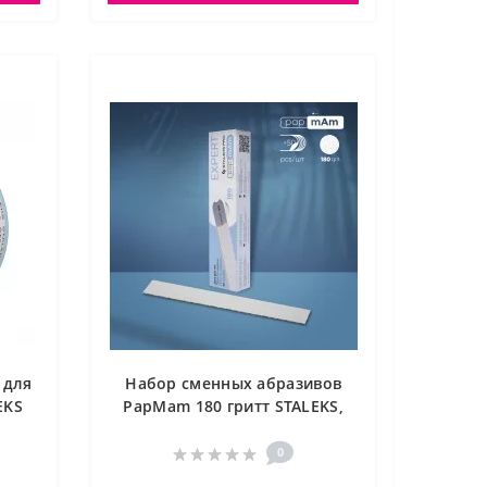
 для
Набор сменных абразивов
EKS
PapMam 180 гритт STALEKS,
50 шт DFCE-22-180w
0