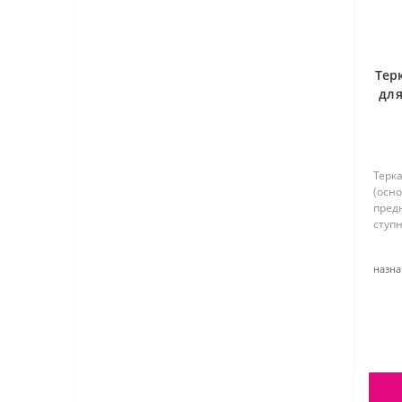
Тер
для
Терка
(осно
пред
ступн
назна