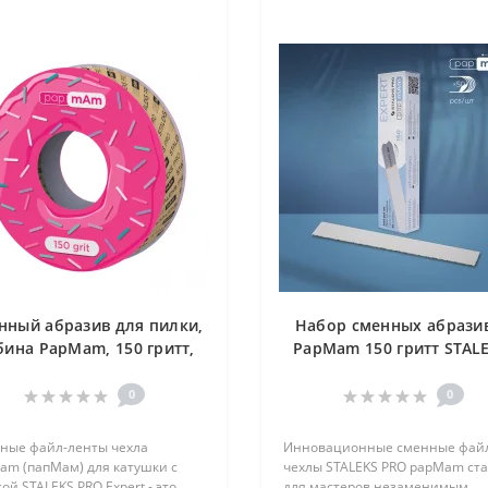
нный абразив для пилки,
Набор сменных абрази
бина PapMam, 150 гритт,
PapMam 150 гритт STALE
STALEKS ATSC-150
50 шт DFCE-22-150w
0
0
ные файл-ленты чехла
Инновационные сменные фай
am (папМам) для катушки с
чехлы STALEKS PRO papMam ст
ой STALEKS PRO Expert - это
для мастеров незаменимым