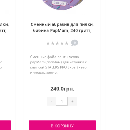
лки,
Сменный абразив для пилки,
тт,
бабина PapMam, 240 гритт,
STALEKS ATSC-240
0
Сменные файл-ленты чехла
 с
papMam (папМам) для катушки с
о
клипсой STALEKS PRO Expert - это
инновационно..
240.0грн.
-
+
В КОРЗИНУ