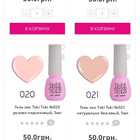
-
+
-
+
В КОРЗИНУ
В КОРЗИНУ
Гель лак Toki Toki №020
Гель лак Toki Toki №021
розово персиковый, 5мл
натурально бежевый, 5мл
0
0
50.0грн.
50.0грн.