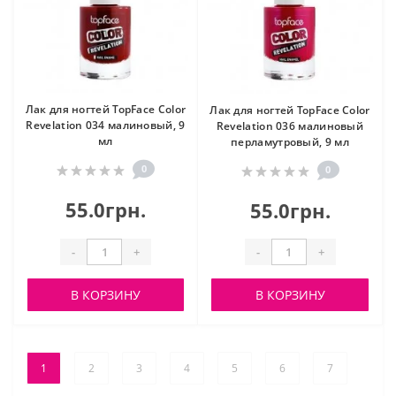
Лак для ногтей TopFace Color
Лак для ногтей TopFace Color
Revelation 034 малиновый, 9
Revelation 036 малиновый
мл
перламутровый, 9 мл
0
0
55.0грн.
55.0грн.
-
+
-
+
В КОРЗИНУ
В КОРЗИНУ
1
2
3
4
5
6
7