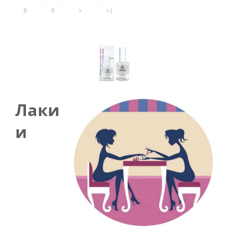
8
9
>
>|
Лаки
и