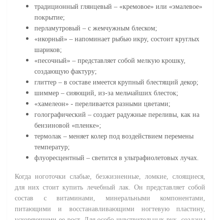
традиционный глянцевый – «кремовое» или «эмалевое»
покрытие;
перламутровый – с жемчужным блеском;
«икорный» – напоминает рыбью икру, состоит круглых
шариков;
«песочный» – представляет собой мелкую крошку,
создающую фактуру;
глиттер – в составе имеется крупный блестящий декор;
шиммер – сияющий, из-за мельчайших блесток;
«хамелеон» - переливается разными цветами;
голографический – создает радужные переливы, как на
бензиновой «пленке»;
термолак – меняет колер под воздействием перемены
температур;
флуоресцентный – светится в ультрафиолетовых лучах.
Когда ноготочки слабые, безжизненные, ломкие, слоящиеся,
для них стоит купить лечебный лак. Он представляет собой
состав с витаминами, минеральными компонентами,
питающими и восстанавливающими ногтевую пластину,
ускоряющими ее рост. Для особо чувствительных рук, созданы