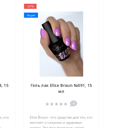
-67%
Акция
4, 15
Гель лак Elise Braun №091, 15
мл
0
х, кто
Elise Braun - это средство для тех, кто
мечтает о сильных и здоровых
..
ногтях. Это вид покрытия, котор..