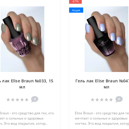
-67%
Акция
 лак Elise Braun №033, 15
Гель лак Elise Braun №04
мл
мл
0
0
 Braun - это средство для тех, кто
Elise Braun - это средство для те
ает о сильных и здоровых
мечтает о сильных и здоровых
х. Это вид покрытия, котор..
ногтях. Это вид покрытия, котор