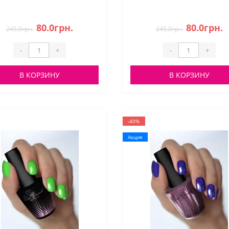
80.0грн.
80.0грн.
245.0грн.
245.0грн.
-
+
-
+
В КОРЗИНУ
В КОРЗИНУ
-40%
Акция