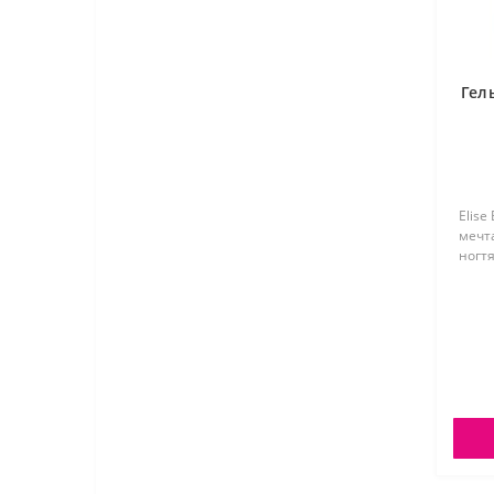
Гель
Elise
мечт
ногтя