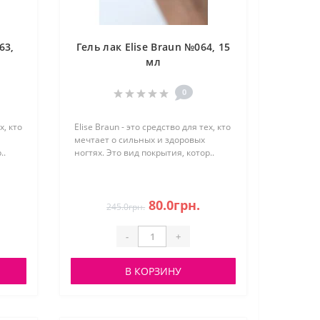
63,
Гель лак Elise Braun №064, 15
мл
0
х, кто
Elise Braun - это средство для тех, кто
мечтает о сильных и здоровых
..
ногтях. Это вид покрытия, котор..
80.0грн.
245.0грн.
-
+
В КОРЗИНУ