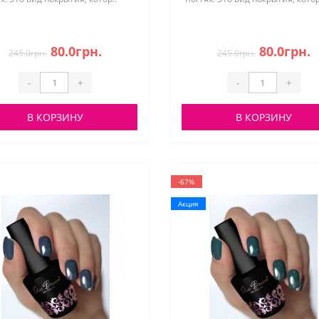
80.0грн.
80.0грн.
245.0грн.
245.0грн.
-
+
-
+
В КОРЗИНУ
В КОРЗИНУ
-67%
Акция