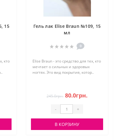
6, 15
Гель лак Elise Braun №109, 15
мл
0
х, кто
Elise Braun - это средство для тех, кто
мечтает о сильных и здоровых
..
ногтях. Это вид покрытия, котор..
80.0грн.
245.0грн.
-
+
В КОРЗИНУ