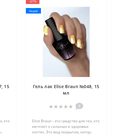
-67%
Акция
7, 15
Гель лак Elise Braun №048, 15
мл
0
х, кто
Elise Braun - это средство для тех, кто
мечтает о сильных и здоровых
..
ногтях. Это вид покрытия, котор..