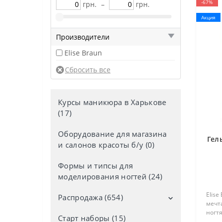
-67%
грн.
–
грн.
Акция
Производители
Elise Braun
Курсы маникюра в Харькове
(17)
Оборудование для магазина
Гель
и салонов красоты б/у (0)
Формы и типсы для
моделирования ногтей (24)
Elise
Распродажа (654)
мечт
ногтя
Старт наборы (15)
Дезинфекторы со скидкой (4)