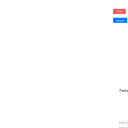
-67%
Акция
Гель
Elise
мечт