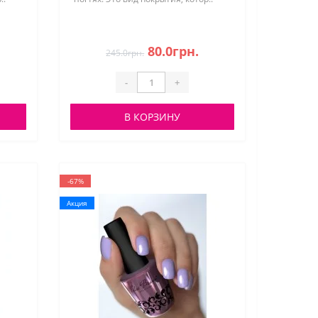
80.0грн.
245.0грн.
-
+
В КОРЗИНУ
-67%
Акция