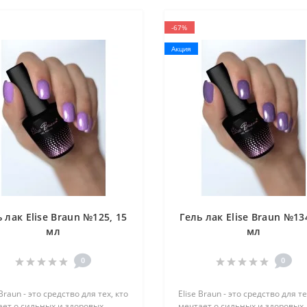
-67%
Акция
 лак Elise Braun №125, 15
Гель лак Elise Braun №13
мл
мл
0
0
 Braun - это средство для тех, кто
Elise Braun - это средство для те
ает о сильных и здоровых
мечтает о сильных и здоровых