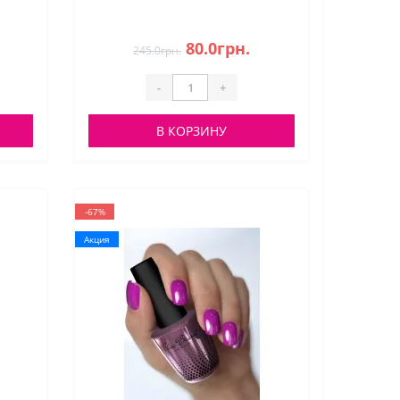
80.0грн.
245.0грн.
-
+
В КОРЗИНУ
-67%
Акция