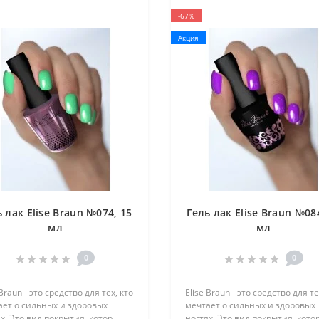
-67%
Акция
 лак Elise Braun №074, 15
Гель лак Elise Braun №08
мл
мл
0
0
 Braun - это средство для тех, кто
Elise Braun - это средство для те
ает о сильных и здоровых
мечтает о сильных и здоровых
х. Это вид покрытия, котор..
ногтях. Это вид покрытия, котор