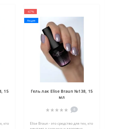
-67%
Акция
4, 15
Гель лак Elise Braun №138, 15
мл
0
х, кто
Elise Braun - это средство для тех, кто
мечтает о сильных и здоровых