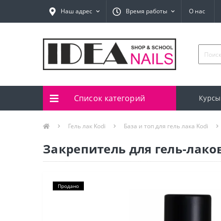
Наш адрес
Время работы
О нас
Список категорий
Курсы
Гель лак Kodi
База и топ для гель лака Kodi
Закрепитель для гель-лаков 
Продано