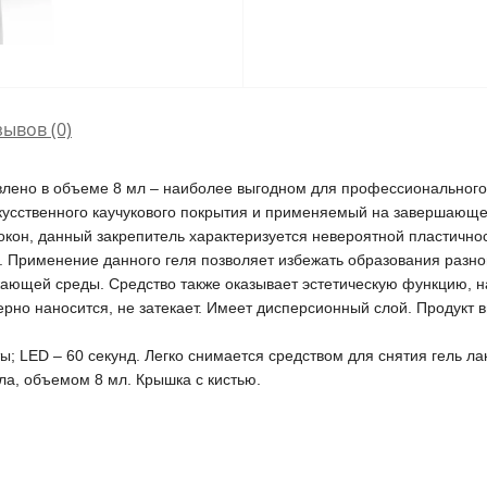
зывов (0)
влено в объеме 8 мл – наиболее выгодном для профессиональног
искусственного каучукового покрытия и применяемый на завершающ
окон, данный закрепитель характеризуется невероятной пластичн
. Применение данного геля позволяет избежать образования разно
жающей среды. Средство также оказывает эстетическую функцию, н
ерно наносится, не затекает. Имеет дисперсионный слой. Продукт
; LED – 60 секунд. Легко снимается средством для снятия гель ла
ла, объемом 8 мл. Крышка с кистью.