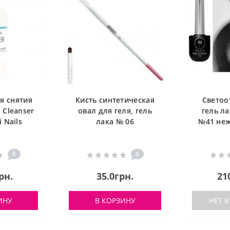
я снятия
Кисть синтетическая
Свето
 Cleanser
овал для геля, гель
гель ла
i Nails
лака № 06
№41 неж
0
0
рн.
35.0грн.
21
ИНУ
В КОРЗИНУ
НЕТ 