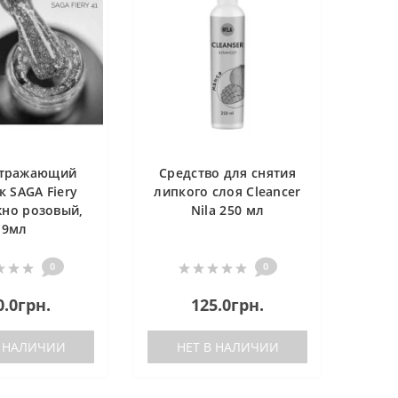
отражающий
Средство для снятия
к SAGA Fiery
липкого слоя Cleancer
но розовый,
Nila 250 мл
9мл
0
0
0.0грн.
125.0грн.
В НАЛИЧИИ
НЕТ В НАЛИЧИИ