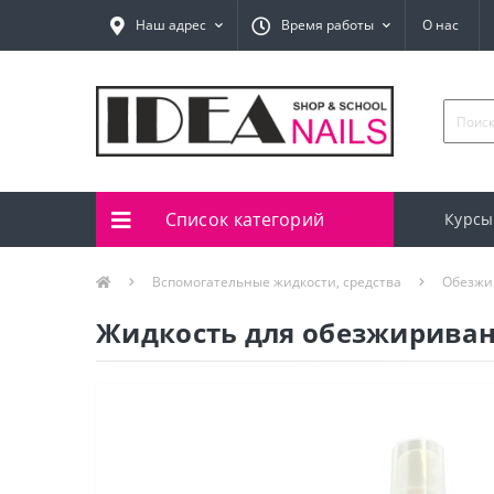
Наш адрес
Время работы
О нас
Список категорий
Курсы
Вспомогательные жидкости, средства
Обезжи
Жидкость для обезжиривания