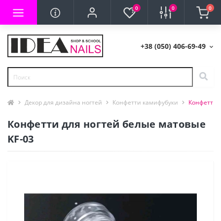
0
0
0
+38 (050) 406-69-49
Декор для дизайна ногтей
Конфетти камифубуки
Конфетти д
Конфетти для ногтей белые матовые
KF-03