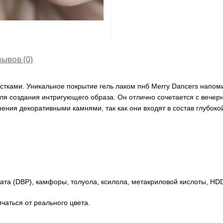
зывов (0)
тками. Уникальное покрытие гель лаком пнб Merry Dancers напоми
для создания интригующего образа. Он отлично сочетается с вече
ения декоративными камнями, так как они входят в состав глубоко
ата (DBP), камфоры, толуола, ксилола, метакриловой кислоты, HD
чаться от реального цвета.