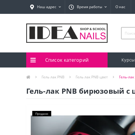
Наш адрес
Время работы
О нас
Список категорий
Курсы
Гель лак PNB
Гель лак PNB цвет
Гель-лак
Гель-лак PNB бирюзовый с 
Продано