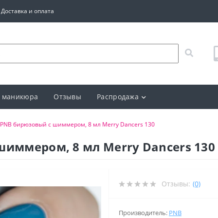
Доставка и оплата
 маникюра
Отзывы
Распродажа
 PNB бирюзовый с шиммером, 8 мл Merry Dancers 130
шиммером, 8 мл Merry Dancers 130
Отзывы:
(0)
Производитель:
PNB