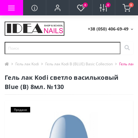
0
0
0
+38 (050) 406-69-49
Гель лак Kodi
Гель лак Kodi B (BLUE) Basic Collection
Гель лак 
Гель лак Kodi светло васильковый
Blue (B) 8мл. №130
Продано