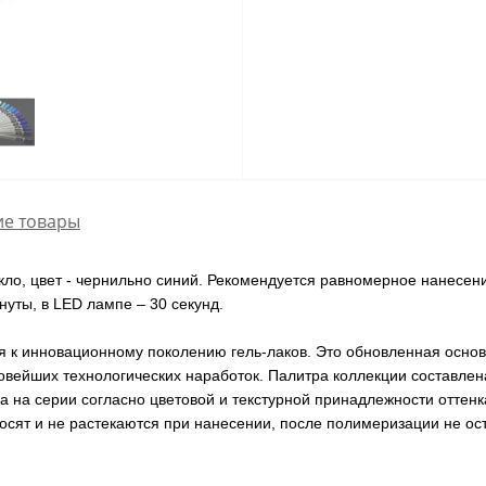
е товары
екло, цвет - чернильно синий. Рекомендуется равномерное нанесе
уты, в LED лампе – 30 секунд.
я к инновационному поколению гель-лаков. Это обновленная основ
ейших технологических наработок. Палитра коллекции составлена
 на серии согласно цветовой и текстурной принадлежности оттенк
осят и не растекаются при нанесении, после полимеризации не ос