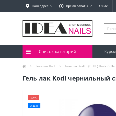
Наш адрес
Время работы
О нас
Список категорий
Курсы
Гель лак Kodi
Гель лак Kodi B (BLUE) Basic Collec
Гель лак Kodi чернильный с
-54%
Акция